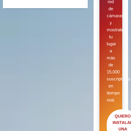
red
de
cámaras
y
mostrale
tu
lugar
a
más
de
15.000
suscriptores
en
tiempo
real.
QUIERO
INSTALA
UNA