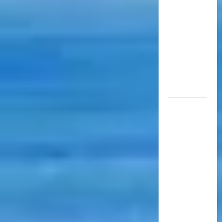
aérea
para
movilizar
10.000
millones
de
pasajeros
al año
EN EL
MARCO
DE SUS 60
AÑOS, LA
CÁMARA
ARGENTINA
DE
TURISMO
COMPARTIÓ
UN