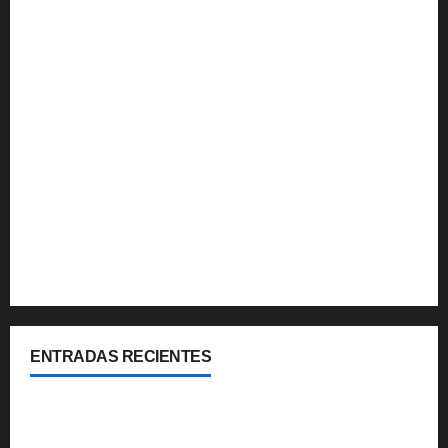
Multimedia
Noticias
Que hacer
Turismo Internacional
Turismo Nacional
Uruguay
Viajes y Coberturas
ENTRADAS RECIENTES
Cipolletti se suma a la pantalla 24/7 de Paseos y
Turismo