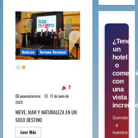
¿Tenés
un
Noticias
Turismo Nacional
hotel
o
Río Negro lanzó su
comerci
Temporada “Invierno 2025”
con
en Buenos Aires: ¡Descubrí
una
todas las sorpresas!
vista
paseosyturismo
12 de junio de
2025
increíbl
NIEVE, MAR Y NATURALEZA EN UN
Sumate
SOLO DESTINO
a
Leer Más
nuestra