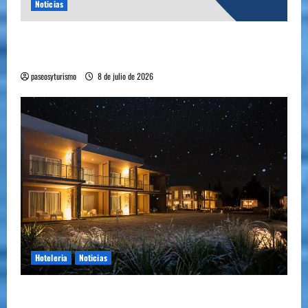
Noticias
YA ESTA DISPONIBLE EL SELLO DE CALIDAD
FAEVYT–SECTUR
paseosyturismo
8 de julio de 2026
Hoteleria
Noticias
Howard Johnson llegó a Chacras de Coria y