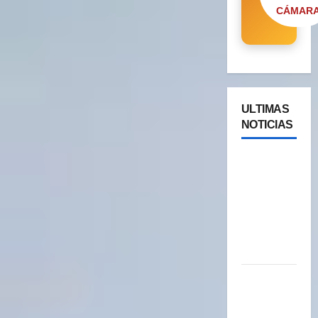
CÁMAR
ULTIMAS
NOTICIAS
Cipolletti
se suma a
la pantalla
24/7 de
Paseos y
Turismo
YA ESTA
DISPONIBLE
EL SELLO