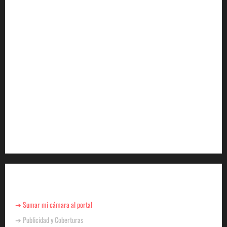
YA ESTA DISPONIBLE EL SELLO DE CALIDAD
FAEVYT–SECTUR
Howard Johnson llegó a Chacras de Coria y plantó
bandera en Mendoza
Cómo se prepara la industria aérea para movilizar
10.000 millones de pasajeros al año
EN EL MARCO DE SUS 60 AÑOS, LA CÁMARA
ARGENTINA DE TURISMO COMPARTIÓ UN
ENCUENTRO CON LA PRENSA
Para Negocios
➔ Sumar mi cámara al portal
➔ Publicidad y Coberturas