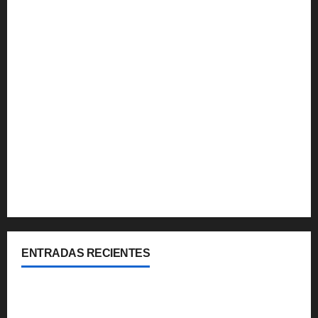
Multimedia
Noticias
Que hacer
Turismo Internacional
Turismo Nacional
Uruguay
Viajes y Coberturas
ENTRADAS RECIENTES
Cipolletti se suma a la pantalla 24/7 de Paseos y
Turismo