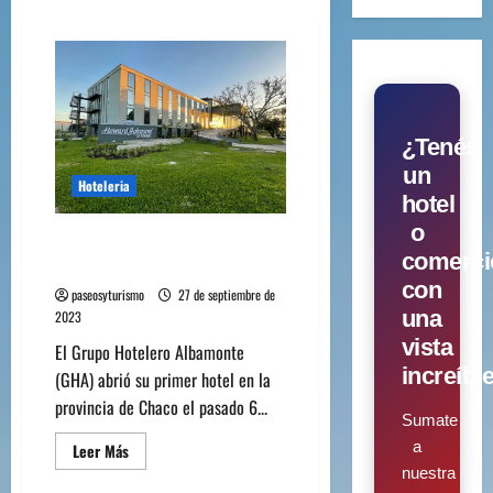
¿Tenés
un
Hoteleria
hotel
o
Howard Johnson inauguró
comerci
su primer hotel en el Chaco.
con
paseosyturismo
27 de septiembre de
una
2023
vista
El Grupo Hotelero Albamonte
increíbl
(GHA) abrió su primer hotel en la
provincia de Chaco el pasado 6...
Sumate
a
Leer Más
nuestra