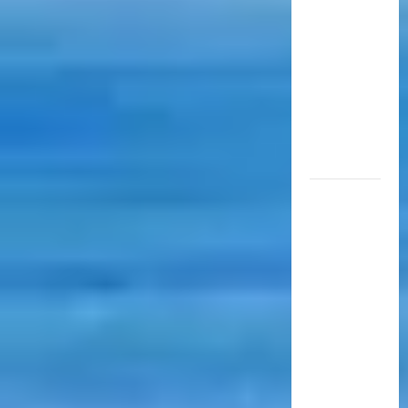
aérea
para
movilizar
10.000
millones
de
pasajeros
al año
EN EL
MARCO
DE SUS 60
AÑOS, LA
CÁMARA
ARGENTINA
DE
TURISMO
COMPARTIÓ
UN