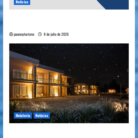
Noticias
YA ESTA DISPONIBLE EL SELLO DE CALIDAD
FAEVYT–SECTUR
paseosyturismo
8 de julio de 2026
Hoteleria
Noticias
Howard Johnson llegó a Chacras de Coria y