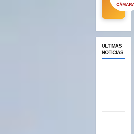
CÁMAR
ULTIMAS
NOTICIAS
Cipolletti
se suma a
la pantalla
24/7 de
Paseos y
Turismo
YA ESTA
DISPONIBLE
EL SELLO