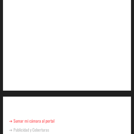
YA ESTA DISPONIBLE EL SELLO DE CALIDAD
FAEVYT–SECTUR
Howard Johnson llegó a Chacras de Coria y plantó
bandera en Mendoza
Cómo se prepara la industria aérea para movilizar
10.000 millones de pasajeros al año
EN EL MARCO DE SUS 60 AÑOS, LA CÁMARA
ARGENTINA DE TURISMO COMPARTIÓ UN
ENCUENTRO CON LA PRENSA
Para Negocios
➔ Sumar mi cámara al portal
➔ Publicidad y Coberturas