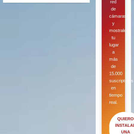
red
de
cámaras
y
mostrale
tu
lugar
a
más
de
15.000
suscriptores
en
tiempo
real.
QUIERO
INSTALA
UNA