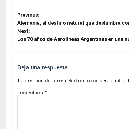
P
Previous:
Alemania, el destino natural que deslumbra co
o
Next:
s
Los 70 años de Aerolíneas Argentinas en una 
t
n
Deja una respuesta
a
v
Tu dirección de correo electrónico no será publicad
i
Comentario
*
g
a
t