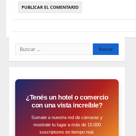
Buscar:
¿Tenés un hotel o comercio
con una vista increíble?
Sumate a nuestra red de cámaras y
mostrale tu lugar a más de 15.000
suscriptores en tiempo real.