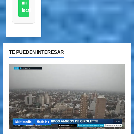
mi
local
TE PUEDEN INTERESAR
Multimedia
Noticias