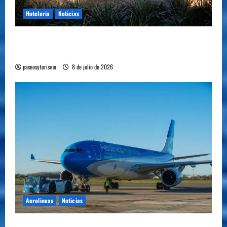
Hoteleria
Noticias
Howard Johnson llegó a Chacras de Coria y
plantó bandera en Mendoza
paseosyturismo
8 de julio de 2026
Aerolineas
Noticias
Cómo se prepara la industria aérea para