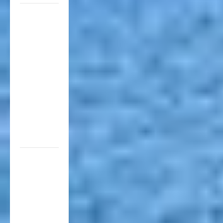
Cómo se
prepara la
industria
aérea
para
movilizar
10.000
millones
de
pasajeros
al año
EN EL
MARCO
DE SUS 60
AÑOS, LA
CÁMARA
ARGENTINA