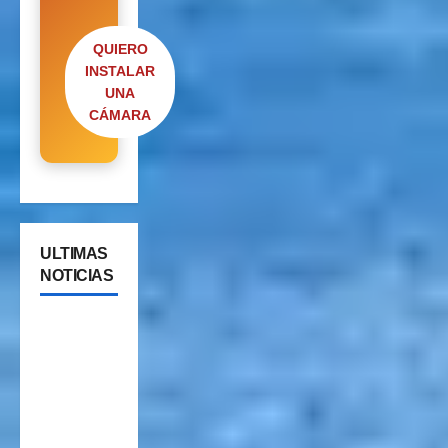
QUIERO
INSTALAR
UNA
CÁMARA
ULTIMAS
NOTICIAS
Cipolletti
se suma a
la pantalla
24/7 de
Paseos y