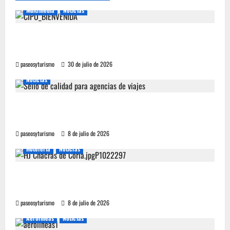
Multimedia
Noticias
Cipolletti se suma a la pantalla 24/7 de Paseos y
Turismo
paseosyturismo
30 de julio de 2026
Noticias
YA ESTA DISPONIBLE EL SELLO DE CALIDAD
FAEVYT–SECTUR
paseosyturismo
8 de julio de 2026
Hoteleria
Noticias
Howard Johnson llegó a Chacras de Coria y
plantó bandera en Mendoza
paseosyturismo
8 de julio de 2026
Aerolineas
Noticias