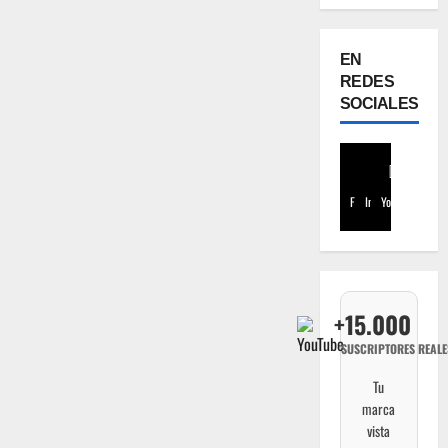
EN
REDES
SOCIALES
Facebook
Instagram
Youtube
+15.000
SUSCRIPTORES REALE
Tu
marca
vista