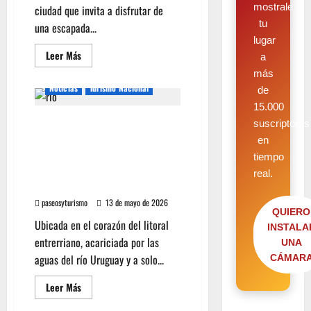
mostrale
ciudad que invita a disfrutar de
tu
una escapada...
lugar
Leer Más
a
más
Noticias
Turismo Nacional
de
15.000
¡Escapada perfecta! Termas,
suscriptores
sabores y naturaleza:
en
Concordia se consolida
tiempo
como el destino elegido de
real.
este invierno
paseosyturismo
13 de mayo de 2026
QUIERO
Ubicada en el corazón del litoral
INSTALA
entrerriano, acariciada por las
UNA
aguas del río Uruguay y a solo...
CÁMAR
Leer Más