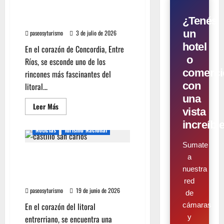
UN CASTILLO INSPIRÓ LA
¿Tenés
OBRA DE “EL PRINCIPITO”
un
paseosyturismo
3 de julio de 2026
hotel
En el corazón de Concordia, Entre
o
Ríos, se esconde uno de los
comerci
rincones más fascinantes del
con
litoral...
una
Leer Más
vista
increíbl
Noticias
Turismo Nacional
Sumate
CONCORDIA: Calidez de sus
a
aguas termales, historia y
nuestra
sabores de la región
red
paseosyturismo
19 de junio de 2026
de
En el corazón del litoral
cámaras
y
entrerriano, se encuentra una