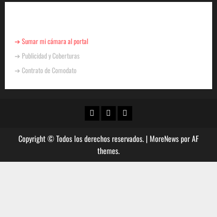
Para Negocios
➔ Sumar mi cámara al portal
➔ Publicidad y Coberturas
➔ Contrato de Comodato
Copyright © Todos los derechos reservados.
|
MoreNews
por AF
themes.