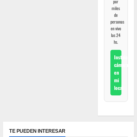
por
miles
de
personas
en vivo
las 24
hs.
Instalar
cámara
en
mi
local
TE PUEDEN INTERESAR