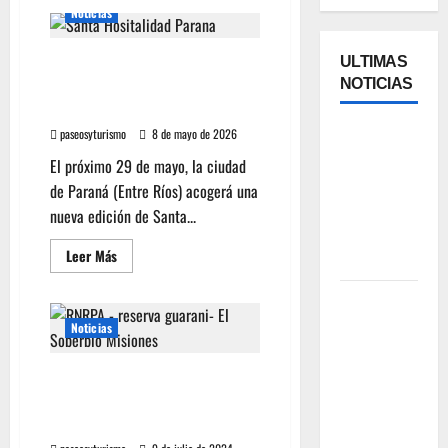
Noticias
ULTIMAS
La ciudad de Paraná será
NOTICIAS
sede del Congreso Santa
Hospitalidad
paseosyturismo
8 de mayo de 2026
Cipolletti
se suma a
El próximo 29 de mayo, la ciudad
la pantalla
de Paraná (Entre Ríos) acogerá una
24/7 de
nueva edición de Santa...
Paseos y
Leer Más
Turismo
YA ESTA
DISPONIBLE
Noticias
EL SELLO
DE
La Red Argentina de
CALIDAD
Reservas Naturales Privadas
(RARNP) cumpió 10 años!
FAEVYT–