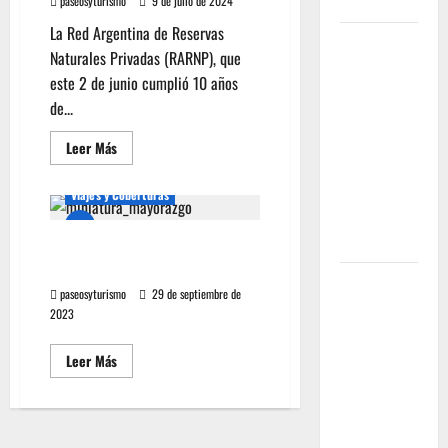
paseosyturismo
9 de julio de 2024
SECTUR
La Red Argentina de Reservas
Howard
Naturales Privadas (RARNP), que
Johnson
este 2 de junio cumplió 10 años
llegó a
de...
Chacras
de Coria y
Leer Más
plantó
Multimedia
bandera
Viajes y Coberturas
en
Mendoza
VIAJAMOS y Conocemos el
Howard Johnson Mayorazgo
Cómo se
paseosyturismo
29 de septiembre de
prepara la
2023
industria
aérea
Leer Más
para
movilizar
10.000