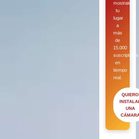
mostrale
tu
lugar
a
más
de
15.000
suscriptores
en
tiempo
real.
QUIERO
INSTALA
UNA
CÁMAR