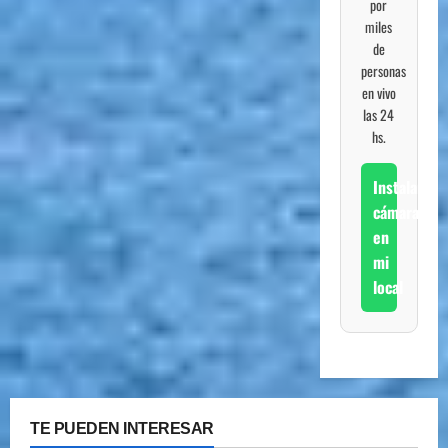
por
miles
de
personas
en vivo
las 24
hs.
Instalar
cámara
en
mi
local
TE PUEDEN INTERESAR