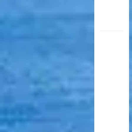
millones
de
pasajeros
al año
EN EL
MARCO
DE SUS 60
AÑOS, LA
CÁMARA
ARGENTINA
DE
TURISMO
COMPARTIÓ
UN
ENCUENTRO
CON LA
PRENSA