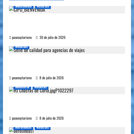
Multimedia
Noticias
Cipolletti se suma a la pantalla 24/7 de Paseos y
Turismo
paseosyturismo
30 de julio de 2026
Noticias
YA ESTA DISPONIBLE EL SELLO DE CALIDAD
FAEVYT–SECTUR
paseosyturismo
8 de julio de 2026
Hoteleria
Noticias
Howard Johnson llegó a Chacras de Coria y
plantó bandera en Mendoza
paseosyturismo
8 de julio de 2026
Aerolineas
Noticias