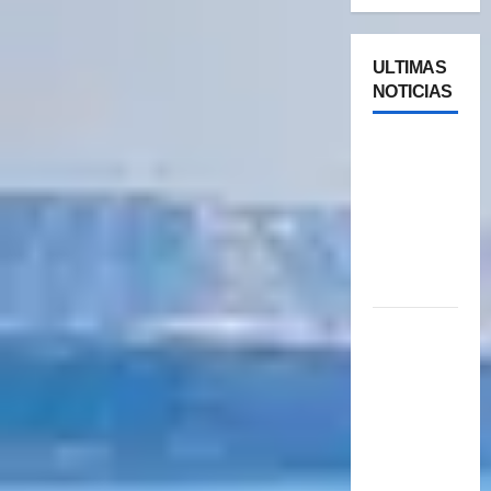
ULTIMAS
NOTICIAS
Cipolletti
se suma a
la pantalla
24/7 de
Paseos y
Turismo
YA ESTA
DISPONIBLE
EL SELLO
DE
CALIDAD
FAEVYT–