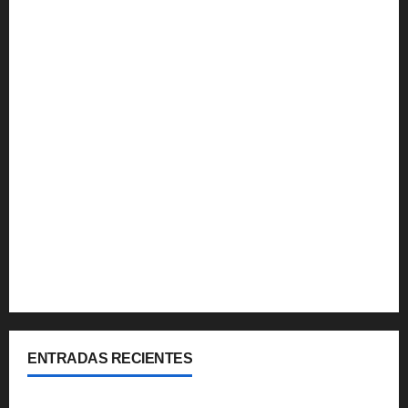
Hoteleria
Multimedia
Noticias
Que hacer
Turismo Internacional
Turismo Nacional
Uruguay
Viajes y Coberturas
ENTRADAS RECIENTES
Cipolletti se suma a la pantalla 24/7 de Paseos y