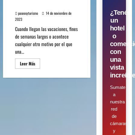
LAS MASCOTAS
¿Tenés
paseosyturismo
14 de noviembre de
2023
un
hotel
Cuando llegan las vacaciones, fines
o
de semanas largos o acontece
comerci
cualquier otro motivo por el que
una...
con
una
Leer Más
vista
increíbl
Sumate
a
nuestra
red
de
cámaras
y