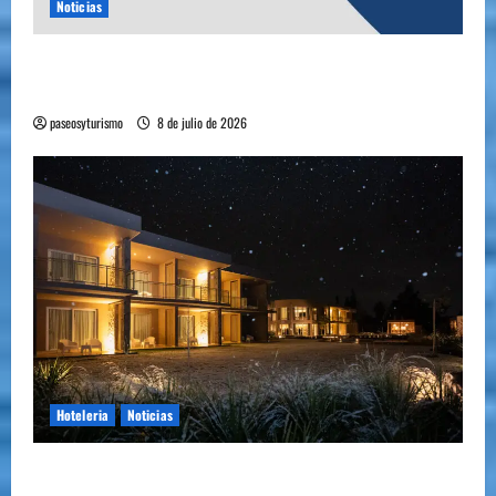
Noticias
YA ESTA DISPONIBLE EL SELLO DE CALIDAD
FAEVYT–SECTUR
paseosyturismo
8 de julio de 2026
Hoteleria
Noticias
Howard Johnson llegó a Chacras de Coria y