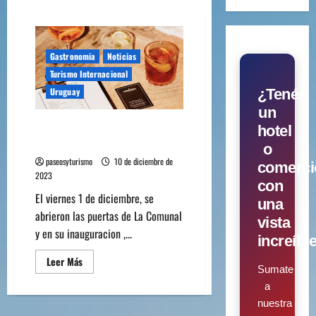
Gastronomia
Noticias
Turismo Internacional
Uruguay
¿Tenés
un
EN URUGUAY INAUGURÓ
hotel
«LA COMUNAL»
o
paseosyturismo
10 de diciembre de
comerci
2023
con
El viernes 1 de diciembre, se
una
abrieron las puertas de La Comunal
vista
y en su inauguracion ,...
increíbl
Leer Más
Sumate
a
nuestra