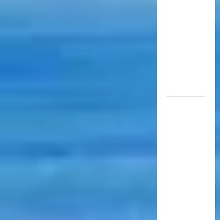
aérea
para
movilizar
10.000
millones
de
pasajeros
al año
EN EL
MARCO
DE SUS 60
AÑOS, LA
CÁMARA
ARGENTINA
DE
TURISMO
COMPARTIÓ
UN