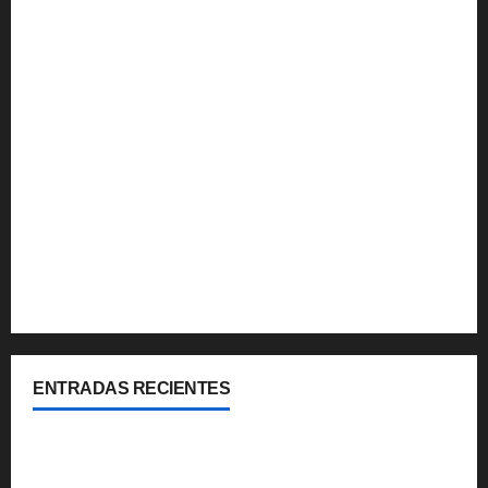
Multimedia
Noticias
Que hacer
Turismo Internacional
Turismo Nacional
Uruguay
Viajes y Coberturas
ENTRADAS RECIENTES
Cipolletti se suma a la pantalla 24/7 de Paseos y
Turismo