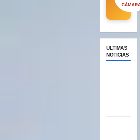
CÁMAR
ULTIMAS
NOTICIAS
Cipolletti
se suma a
la pantalla
24/7 de
Paseos y
Turismo
YA ESTA
DISPONIBLE
EL SELLO