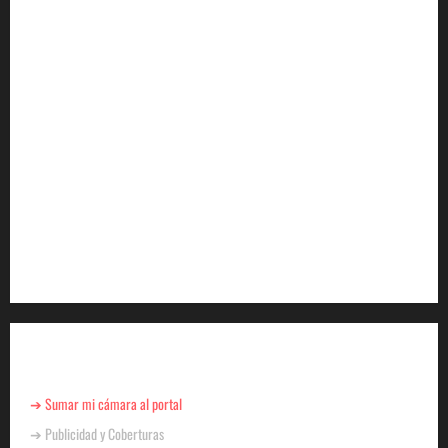
YA ESTA DISPONIBLE EL SELLO DE CALIDAD
FAEVYT–SECTUR
Howard Johnson llegó a Chacras de Coria y plantó
bandera en Mendoza
Cómo se prepara la industria aérea para movilizar
10.000 millones de pasajeros al año
EN EL MARCO DE SUS 60 AÑOS, LA CÁMARA
ARGENTINA DE TURISMO COMPARTIÓ UN
ENCUENTRO CON LA PRENSA
Para Negocios
➔ Sumar mi cámara al portal
➔ Publicidad y Coberturas