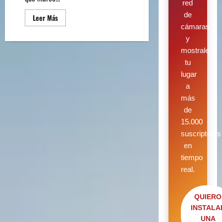
red
de
Leer Más
cámaras
y
mostrale
tu
lugar
a
más
de
15.000
suscriptores
en
tiempo
real.
QUIERO
INSTALA
UNA