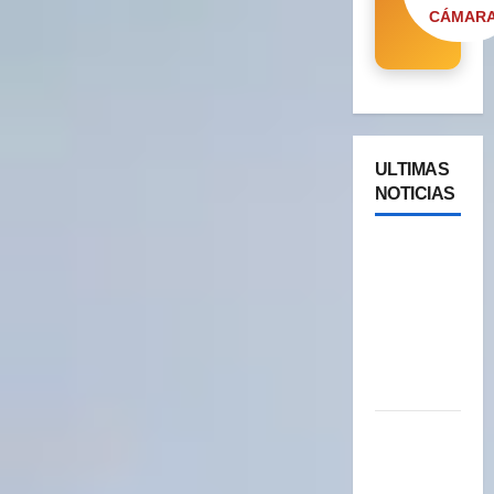
CÁMAR
ULTIMAS
NOTICIAS
Cipolletti
se suma a
la pantalla
24/7 de
Paseos y
Turismo
YA ESTA
DISPONIBLE
EL SELLO