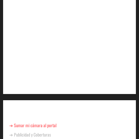
YA ESTA DISPONIBLE EL SELLO DE CALIDAD
FAEVYT–SECTUR
Howard Johnson llegó a Chacras de Coria y plantó
bandera en Mendoza
Cómo se prepara la industria aérea para movilizar
10.000 millones de pasajeros al año
EN EL MARCO DE SUS 60 AÑOS, LA CÁMARA
ARGENTINA DE TURISMO COMPARTIÓ UN
ENCUENTRO CON LA PRENSA
Para Negocios
➔ Sumar mi cámara al portal
➔ Publicidad y Coberturas