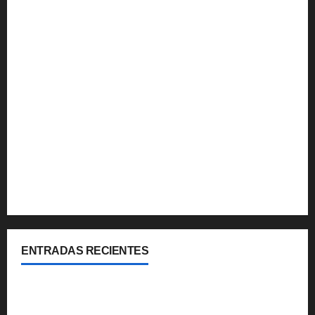
Multimedia
Noticias
Que hacer
Turismo Internacional
Turismo Nacional
Uruguay
Viajes y Coberturas
ENTRADAS RECIENTES
Cipolletti se suma a la pantalla 24/7 de Paseos y
Turismo