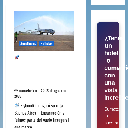
¿Tenés
Aerolineas
Noticias
un
hotel
Flybondi vuelve a
o
Paraguay y llega a
comerci
Encarnación para vivir toda
con
la emoción del Mundial de
una
Rally.
vista
paseosyturismo
27 de agosto de
2025
increíbl
Flybondi inauguró su ruta
Sumate
Buenos Aires – Encarnación y
a
fuimos parte del vuelo inaugural
nuestra
que marcó...