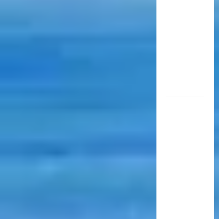
aérea
para
movilizar
10.000
millones
de
pasajeros
al año
EN EL
MARCO
DE SUS 60
AÑOS, LA
CÁMARA
ARGENTINA
DE
TURISMO
COMPARTIÓ
UN