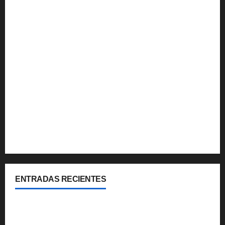
Multimedia
Noticias
Que hacer
Turismo Internacional
Turismo Nacional
Uruguay
Viajes y Coberturas
ENTRADAS RECIENTES
Cipolletti se suma a la pantalla 24/7 de Paseos y
Turismo