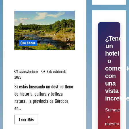
¿Tenés
Que hacer
un
hotel
Qué hacer en la provincia de
o
Córdoba
comerci
paseosyturismo
8 de octubre de
con
2023
una
Si estás buscando un destino lleno
vista
de historia, cultura y belleza
increíbl
natural, la provincia de Córdoba
en...
Sumate
a
Leer Más
nuestra