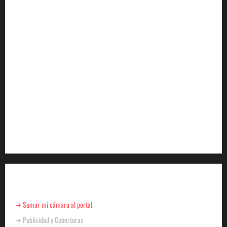
YA ESTA DISPONIBLE EL SELLO DE CALIDAD
FAEVYT–SECTUR
Howard Johnson llegó a Chacras de Coria y plantó
bandera en Mendoza
Cómo se prepara la industria aérea para movilizar
10.000 millones de pasajeros al año
EN EL MARCO DE SUS 60 AÑOS, LA CÁMARA
ARGENTINA DE TURISMO COMPARTIÓ UN
ENCUENTRO CON LA PRENSA
Para Negocios
➔ Sumar mi cámara al portal
➔ Publicidad y Coberturas