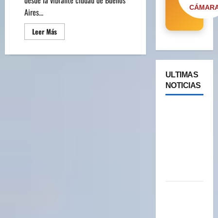
CÁMAR
Aires...
Leer Más
ULTIMAS
NOTICIAS
Cipolletti
se suma a
la pantalla
24/7 de
Paseos y
Turismo
YA ESTA
DISPONIBLE
EL SELLO