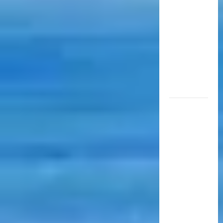
aérea
para
movilizar
10.000
millones
de
pasajeros
al año
EN EL
MARCO
DE SUS 60
AÑOS, LA
CÁMARA
ARGENTINA
DE
TURISMO
COMPARTIÓ
UN