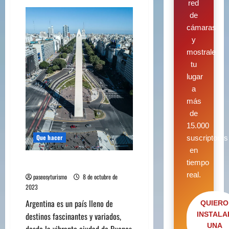
red
de
cámaras
y
mostrale
tu
lugar
a
más
de
15.000
Que hacer
suscriptores
en
tiempo
Qué hacer en… Argentina
real.
paseosyturismo
8 de octubre de
2023
Argentina es un país lleno de
QUIERO
destinos fascinantes y variados,
INSTALA
UNA
desde la vibrante ciudad de Buenos