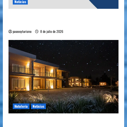
Noticias
YA ESTA DISPONIBLE EL SELLO DE CALIDAD
FAEVYT–SECTUR
paseosyturismo
8 de julio de 2026
Hoteleria
Noticias
Howard Johnson llegó a Chacras de Coria y