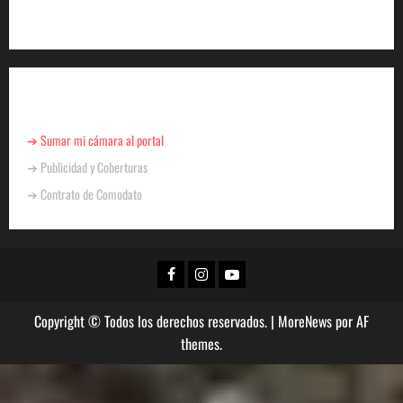
ENCUENTRO CON LA PRENSA
Para Negocios
➔ Sumar mi cámara al portal
➔ Publicidad y Coberturas
➔ Contrato de Comodato
Copyright © Todos los derechos reservados.
|
MoreNews
por AF
themes.