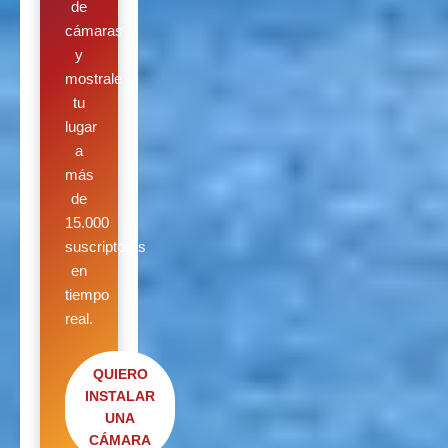
de
cámaras
y
mostrale
tu
lugar
a
más
de
15.000
suscriptores
en
tiempo
real.
QUIERO
INSTALAR
UNA
CÁMARA