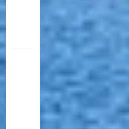
para
movilizar
10.000
millones
de
pasajeros
al año
EN EL
MARCO
DE SUS 60
AÑOS, LA
CÁMARA
ARGENTINA
DE
TURISMO
COMPARTIÓ
UN
ENCUENTRO