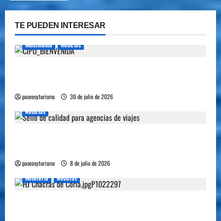
TE PUEDEN INTERESAR
Multimedia
Noticias
Cipolletti se suma a la pantalla 24/7 de Paseos y
Turismo
paseosyturismo
30 de julio de 2026
Noticias
YA ESTA DISPONIBLE EL SELLO DE CALIDAD
FAEVYT–SECTUR
paseosyturismo
8 de julio de 2026
Hoteleria
Noticias
Howard Johnson llegó a Chacras de Coria y
plantó bandera en Mendoza