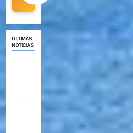
ULTIMAS
NOTICIAS
Cipolletti
se suma a
la pantalla
24/7 de
Paseos y
Turismo
YA ESTA
DISPONIBLE
EL SELLO
DE