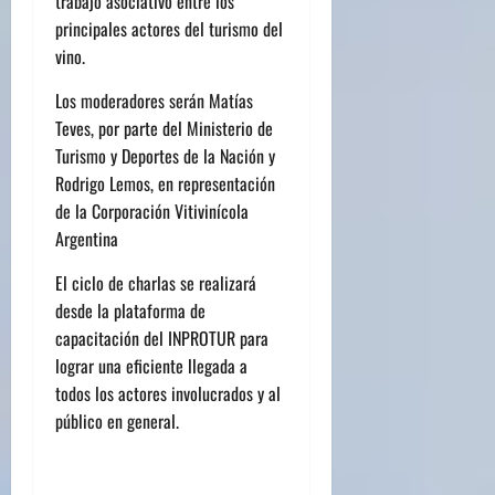
trabajo asociativo entre los
principales actores del turismo del
vino.
Los moderadores será
n Mat
ías
Teves, por parte del Ministerio de
Turismo y Deportes de la Nación y
Rodrigo Lemos, en representación
de la Corporació
n Vitivin
í
cola
Argentina
El ciclo de charlas se realizará
desde la plataforma de
capacitación del INPROTUR para
lograr una eficiente llegada a
todos los actores involucrados y al
público en general.