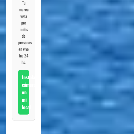
Tu
marca
vista
por
miles
de
personas
en vivo
las 24
hs.
Instalar
cámara
en
mi
local